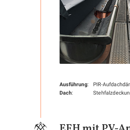
Ausführung
PIR-Aufdachd
Dach
Stehfalzdeckun
EFH mit PV-A